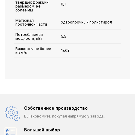
твердых фракций
0,1
размером: не
более мм
Материал
Ударопрочный полистирол
проточной части
Потребляемая
5,5
мощность, кВт
Вязкость: не более
1сСт
кв.м/с
Собственное производство
Вы экономите, покупая
напрямую у завода.
Большой выбор