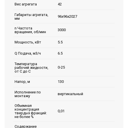
42
Вес агрегата
Габариты агрегата,
96х96х2027
мм
n Частота
3000
вращения, об/мин
5.5
Мощность, кВт
6.5
Q Подача, м3/ч
Температура
0-25
рабочей жидкости,
от С до С
130
Напор, м
Исполнение по
вертикальный
монтажу
Объемная
концентрация
0,01
твердых фракций:
не более %
Содержание