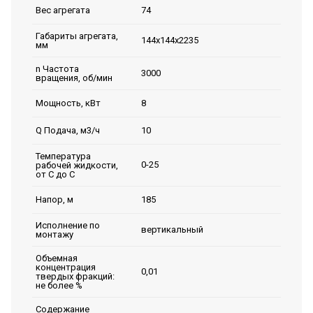
74
Вес агрегата
Габариты агрегата,
144х144х2235
мм
n Частота
3000
вращения, об/мин
8
Мощность, кВт
10
Q Подача, м3/ч
Температура
0-25
рабочей жидкости,
от С до С
185
Напор, м
Исполнение по
вертикальный
монтажу
Объемная
концентрация
0,01
твердых фракций:
не более %
Содержание