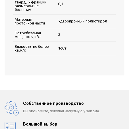
твердых фракций
0,1
размером: не
более мм
Материал
Ударопрочный полистирол
проточной части
Потребляемая
3
мощность, кВт
Вязкость: не более
1сСт
кв.м/с
Собственное производство
Вы экономите, покупая
напрямую у завода.
Большой выбор