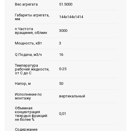
51.5000
Вес агрегата
Габариты агрегата,
144х144х1414
мм
n Частота
3000
вращения, об/мин
3
Мощность, кВт
16
Q Подача, м3/ч
Температура
0-25
рабочей жидкости,
от С до С
50
Напор, м
Исполнение по
вертикальный
монтажу
Объемная
концентрация
0,01
твердых фракций:
не более %
Содержание