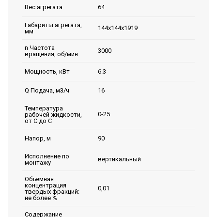
64
Вес агрегата
Габариты агрегата,
144х144х1919
мм
n Частота
3000
вращения, об/мин
6.3
Мощность, кВт
16
Q Подача, м3/ч
Температура
0-25
рабочей жидкости,
от С до С
90
Напор, м
Исполнение по
вертикальный
монтажу
Объемная
концентрация
0,01
твердых фракций:
не более %
Содержание