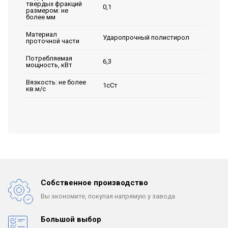
твердых фракций
0,1
размером: не
более мм
Материал
Ударопрочный полистирол
проточной части
Потребляемая
6,3
мощность, кВт
Вязкость: не более
1сСт
кв.м/с
Собственное производство
Вы экономите, покупая
напрямую у завода.
Большой выбор