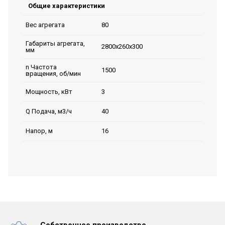
Общие характеристики
80
Вес агрегата
Габариты агрегата,
2800х260х300
мм
n Частота
1500
вращения, об/мин
3
Мощность, кВт
40
Q Подача, м3/ч
16
Напор, м
Собственное производство