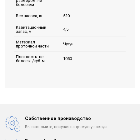
размером: не
более мм
520
Вес насоса, кг
Кавитационный
4,5
запас, м
Материал
Чугун
проточной части
Плотность: не
1050
более кг/куб. м
Собственное производство
Вы экономите, покупая
напрямую у завода.