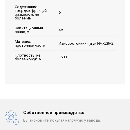
Содержание
твердых фракций
6
размером: не
более мм
Кавитационный
4м
запас, м
Материал
Износостойкий чугун ИЧХ28Н2
проточной части
Плотность: не
1600
более кг/куб. м
Собственное производство
Вы экономите, покупая
напрямую у завода.