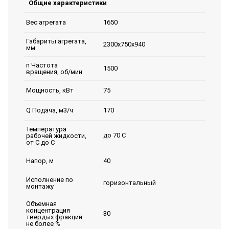
Общие характеристики
1650
Вес агрегата
Габариты агрегата,
2300х750х940
мм
n Частота
1500
вращения, об/мин
75
Мощность, кВт
170
Q Подача, м3/ч
Температура
до 70 С
рабочей жидкости,
от С до С
40
Напор, м
Исполнение по
горизонтальный
монтажу
Объемная
концентрация
30
твердых фракций:
не более %