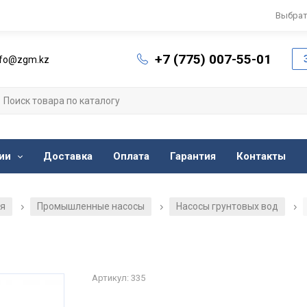
Выбрат
+7 (775) 007-55-01
nfo@zgm.kz
ии
Доставка
Оплата
Гарантия
Контакты
ия
Промышленные насосы
Насосы грунтовых вод
/
/
/
Артикул: 335