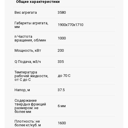
Общие характеристики
3580
Вес агрегата
Габариты агрегата,
1900х770х1710
мм
n Частота
1000
вращения, об/мин
200
Мощность, кВт
335
Q Подача, м3/ч
Температура
до 70 С
рабочей жидкости,
от С до С
37.5
Напор, м
Содержание
твердых фракций
6 мм
размером: не
более мм
Плотность: не
1600
более кг/куб. м