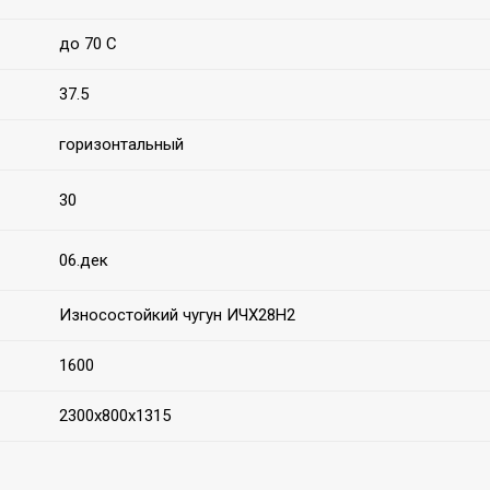
до 70 С
37.5
горизонтальный
30
06.дек
Износостойкий чугун ИЧХ28Н2
1600
2300х800х1315