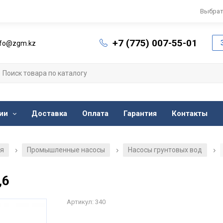
Выбрат
+7 (775) 007-55-01
nfo@zgm.kz
ии
Доставка
Оплата
Гарантия
Контакты
ия
Промышленные насосы
Насосы грунтовых вод
/
/
/
,6
Артикул: 340