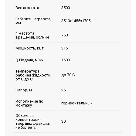
3500
Вес агрегата
Габариты агрегата,
3510х1455х1705
мм
n Частота
750
вращения, об/мин
315
Мощность, кВт
1600
Q Подача, м3/ч
Температура
до 70 С
рабочей жидкости,
от С до С
25
Напор, м
Исполнение по
горизонтальный
монтажу
Объемная
концентрация
30
твердых фракций:
не более %