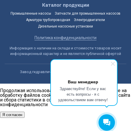
Каталог продукции
Промышленные насосы
Запчасти для промышленных насосов
Арматура трубопроводная
Электродвигатели
Дизельные насосные установки
Политика конфиденциальности
Информация о наличии на складе и стоимости товаров носит
информационный характер и не является публичной офертой
Завод гидравлических машин © 2014-2026, Астана
Ваш менеджер
Здравствуйте! Если у вас
Продолжая использовать наш сайт, вы даёте согласие на
есть вопросы - я с
обработку файлов cookie в целях функционирования сайта
удовольствием вам отвечу!
и сбора статистики в соответствии с
политикой
конфиденциальности
Я согласен