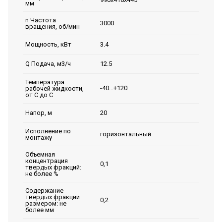
мм
n Частота
3000
вращения, об/мин
3.4
Мощность, кВт
12.5
Q Подача, м3/ч
Температура
-40...+120
рабочей жидкости,
от С до С
20
Напор, м
Исполнение по
горизонтальный
монтажу
Объемная
концентрация
0,1
твердых фракций:
не более %
Содержание
твердых фракций
0,2
размером: не
более мм