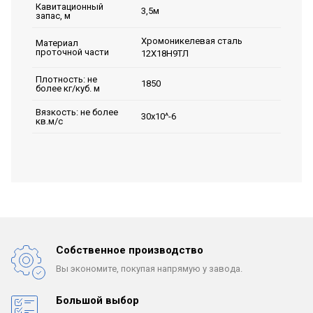
Кавитационный
3,5м
запас, м
Хромоникелевая сталь
Материал
проточной части
12Х18Н9ТЛ
Плотность: не
1850
более кг/куб. м
Вязкость: не более
30х10^-6
кв.м/с
Собственное производство
Вы экономите, покупая
напрямую у завода.
Большой выбор