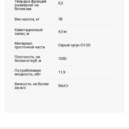
твердых фракций
0,2
размером: не
более мм
78
Вес насоса, кг
Кавитационный
4,5 м
запас, м
Материал
Серый чугун СЧ 20
проточной части
Плотность: не
1050
более кг/куб. м
Потребляемая
11,9
мощность, кВт
Вязкость: не более
36сСт
кв.м/с