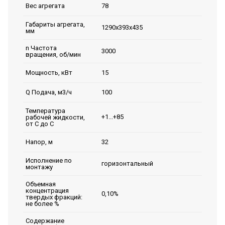
78
Вес агрегата
Габариты агрегата,
1290х393х435
мм
n Частота
3000
вращения, об/мин
15
Мощность, кВт
100
Q Подача, м3/ч
Температура
+1...+85
рабочей жидкости,
от С до С
32
Напор, м
Исполнение по
горизонтальный
монтажу
Объемная
концентрация
0,10%
твердых фракций:
не более %
Содержание