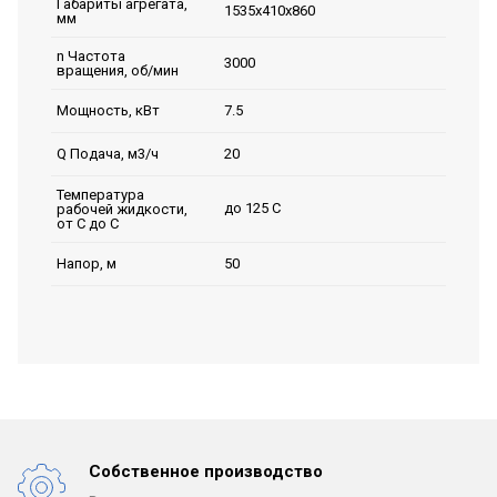
Габариты агрегата,
1535х410х860
мм
n Частота
3000
вращения, об/мин
7.5
Мощность, кВт
20
Q Подача, м3/ч
Температура
до 125 С
рабочей жидкости,
от С до С
50
Напор, м
Собственное производство