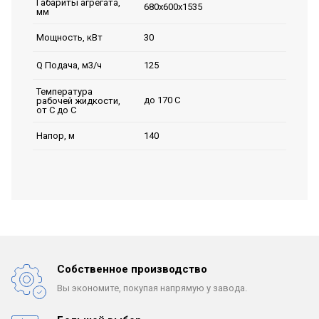
Габариты агрегата,
680х600х1535
мм
30
Мощность, кВт
125
Q Подача, м3/ч
Температура
до 170 С
рабочей жидкости,
от С до С
140
Напор, м
Собственное производство
Вы экономите, покупая
напрямую у завода.