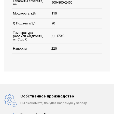
Габариты агрегата,
900х800х2450
мм
110
Мощность, кВт
90
Q Подача, м3/ч
Температура
до 170 С
рабочей жидкости,
от С до С
220
Напор, м
Собственное производство
Вы экономите, покупая
напрямую у завода.