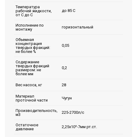
Температура
до 85 С
рабочей жидкости,
от С до С
Исполнение по
горизонтальный
монтажу
Объемная
концентрация
0,05
твердых фракций:
не более %
Содержание
твердых фракций
0,2
размером: не
более мм
28
Вес насоса, кг
Материал
Чугун
проточной части
Производительность,
225-2700л/с
м3
Остаточное
2,25х10^-7мм рт.ст.
давление