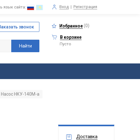
Вход
|
Регистрация
ь язык сайта:
(
0
)
Избранное
В корзине
Пусто
Насос НКУ-140М-а
Доставка