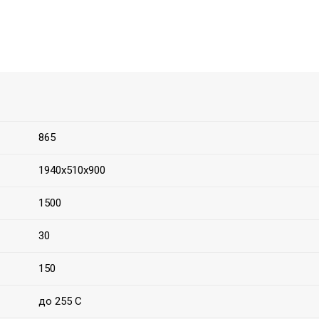
865
1940х510х900
1500
30
150
до 255 С