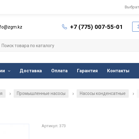
Выбрат
+7 (775) 007-55-01
nfo@zgm.kz
ии
Доставка
Оплата
Гарантия
Контакты
ия
Промышленные насосы
Насосы конденсатные
/
/
/
Артикул: 373