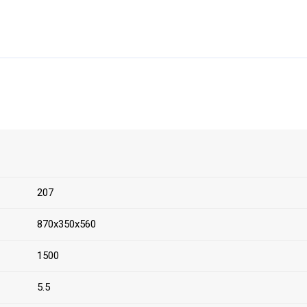
207
870х350х560
1500
5.5