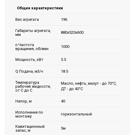
Общие характеристики
196
Вес агрегата
Габариты агрегата,
880х520х600
мм
n Частота
1000
вращения, об/мин
5.5
Мощность, кВт
18.5
Q Подача, м3/ч
Температура
Масло, нефть, мазут - до 70°С,
рабочей жидкости,
ДТ - до 40°С
от С до С
40
Напор, м
Исполнение по
горизонтальный
монтажу
Кавитационный
5м
запас, м