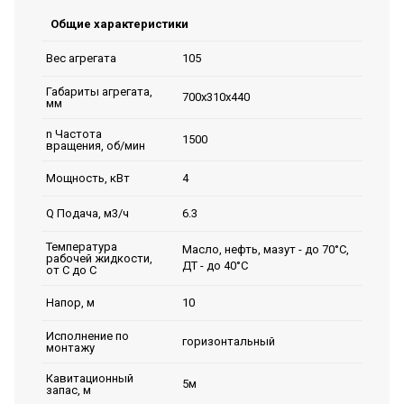
Общие характеристики
105
Вес агрегата
Габариты агрегата,
700х310х440
мм
n Частота
1500
вращения, об/мин
4
Мощность, кВт
6.3
Q Подача, м3/ч
Температура
Масло, нефть, мазут - до 70°С,
рабочей жидкости,
ДТ - до 40°С
от С до С
10
Напор, м
Исполнение по
горизонтальный
монтажу
Кавитационный
5м
запас, м