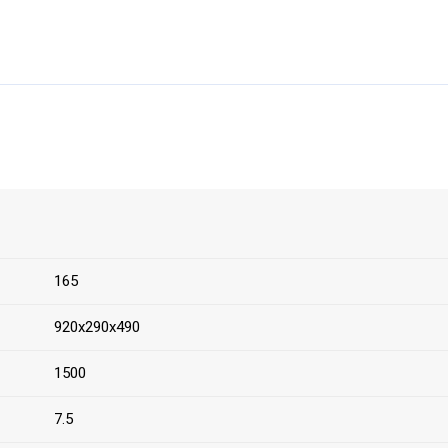
165
920х290х490
1500
7.5