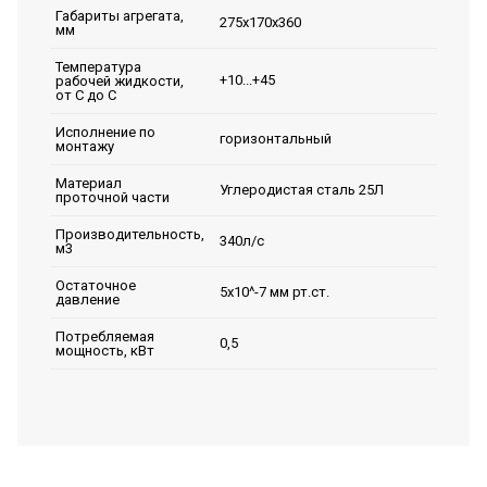
Габариты агрегата,
275х170х360
мм
Температура
+10...+45
рабочей жидкости,
от С до С
Исполнение по
горизонтальный
монтажу
Материал
Углеродистая сталь 25Л
проточной части
Производительность,
340л/с
м3
Остаточное
5х10^-7 мм рт.ст.
давление
Потребляемая
0,5
мощность, кВт