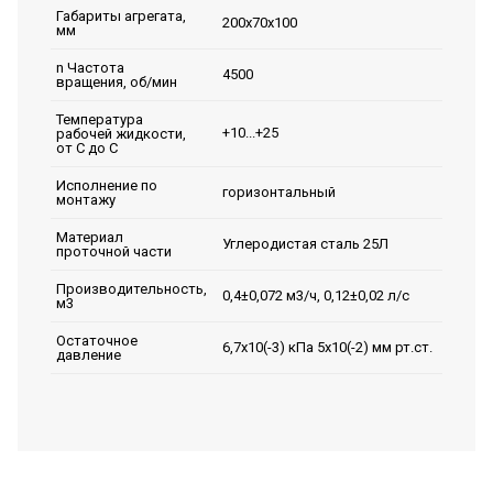
Габариты агрегата,
200х70х100
мм
n Частота
4500
вращения, об/мин
Температура
+10...+25
рабочей жидкости,
от С до С
Исполнение по
горизонтальный
монтажу
Материал
Углеродистая сталь 25Л
проточной части
Производительность,
0,4±0,072 м3/ч, 0,12±0,02 л/с
м3
Остаточное
6,7х10(-3) кПа 5х10(-2) мм рт.ст.
давление