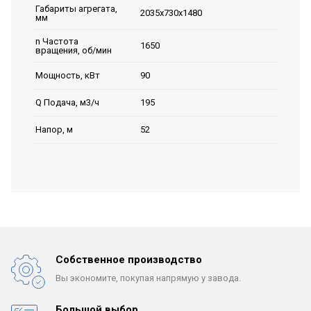
Габариты агрегата,
2035х730х1480
мм
n Частота
1650
вращения, об/мин
90
Мощность, кВт
195
Q Подача, м3/ч
52
Напор, м
Собственное производство
Вы экономите, покупая
напрямую у завода.
Большой выбор