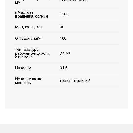
1680х493х2414
мм
n Частота
1500
вращения, об/мин
30
Мощность, кВт
100
Q Подача, м3/ч
Температура
до 60
рабочей жидкости,
от С до С
31.5
Напор, м
Исполнение по
горизонтальный
монтажу