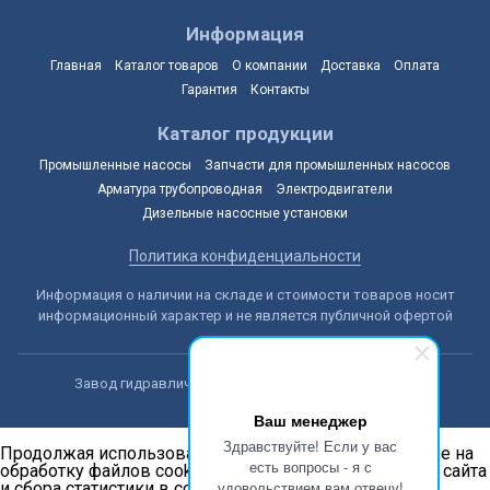
Информация
Главная
Каталог товаров
О компании
Доставка
Оплата
Гарантия
Контакты
Каталог продукции
Промышленные насосы
Запчасти для промышленных насосов
Арматура трубопроводная
Электродвигатели
Дизельные насосные установки
Политика конфиденциальности
Информация о наличии на складе и стоимости товаров носит
информационный характер и не является публичной офертой
Завод гидравлических машин © 2014-2026, Астана
Ваш менеджер
Здравствуйте! Если у вас
Продолжая использовать наш сайт, вы даёте согласие на
есть вопросы - я с
обработку файлов cookie в целях функционирования сайта
удовольствием вам отвечу!
и сбора статистики в соответствии с
политикой