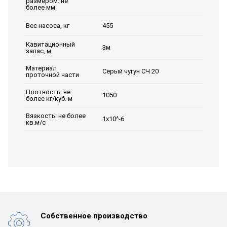
размером: не
более мм
455
Вес насоса, кг
Кавитационный
3м
запас, м
Материал
Серый чугун СЧ 20
проточной части
Плотность: не
1050
более кг/куб. м
Вязкость: не более
1х10^-6
кв.м/с
Собственное производство