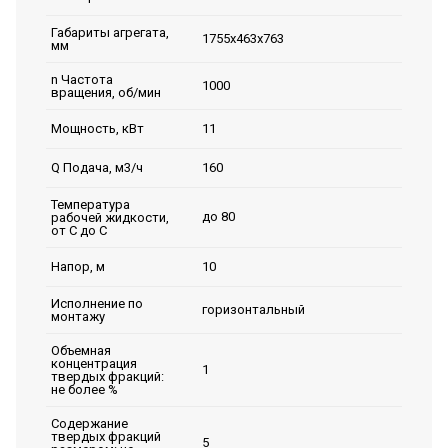
Габариты агрегата,
1755х463х763
мм
n Частота
1000
вращения, об/мин
11
Мощность, кВт
160
Q Подача, м3/ч
Температура
до 80
рабочей жидкости,
от С до С
10
Напор, м
Исполнение по
горизонтальный
монтажу
Объемная
концентрация
1
твердых фракций:
не более %
Содержание
твердых фракций
5