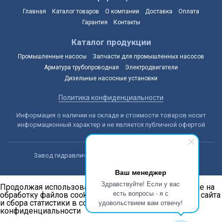
Главная
Каталог товаров
О компании
Доставка
Оплата
Гарантия
Контакты
Каталог продукции
Промышленные насосы
Запчасти для промышленных насосов
Арматура трубопроводная
Электродвигатели
Дизельные насосные установки
Политика конфиденциальности
Информация о наличии на складе и стоимости товаров носит
информационный характер и не является публичной офертой
Завод гидравлических машин © 2014-2026, Астана
Ваш менеджер
Здравствуйте! Если у вас
Продолжая использовать наш сайт, вы даёте согласие на
есть вопросы - я с
обработку файлов cookie в целях функционирования сайта
удовольствием вам отвечу!
и сбора статистики в соответствии с
политикой
конфиденциальности