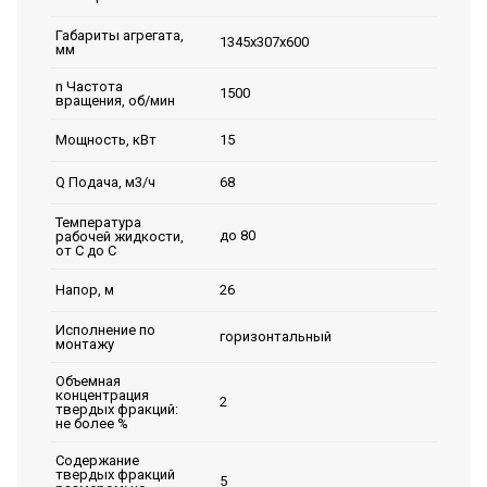
Габариты агрегата,
1345х307х600
мм
n Частота
1500
вращения, об/мин
15
Мощность, кВт
68
Q Подача, м3/ч
Температура
до 80
рабочей жидкости,
от С до С
26
Напор, м
Исполнение по
горизонтальный
монтажу
Объемная
концентрация
2
твердых фракций:
не более %
Содержание
твердых фракций
5