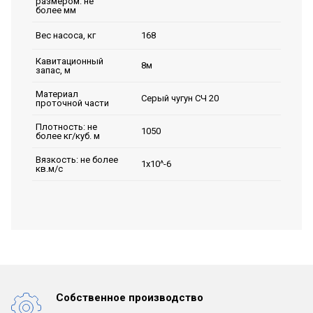
размером: не
более мм
168
Вес насоса, кг
Кавитационный
8м
запас, м
Материал
Серый чугун СЧ 20
проточной части
Плотность: не
1050
более кг/куб. м
Вязкость: не более
1х10^-6
кв.м/с
Собственное производство