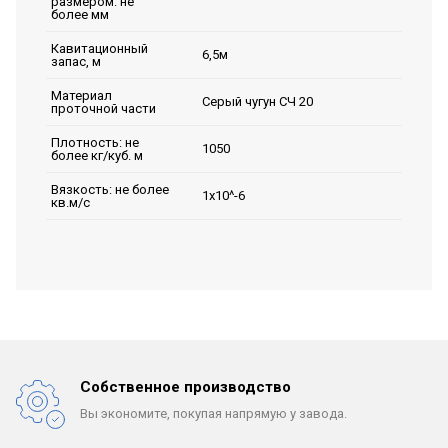
размером: не
более мм
Кавитационный
6,5м
запас, м
Материал
Серый чугун СЧ 20
проточной части
Плотность: не
1050
более кг/куб. м
Вязкость: не более
1х10^-6
кв.м/с
Собственное производство
Вы экономите, покупая
напрямую у завода.