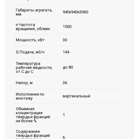
Габариты агрегата,
940х940х3060
мм
n Частота
1500
вращения, об/мин
30
Мощность, кВт
144
Q Подача, м3/ч
Температура
до 80
рабочей жидкости,
от С до С
36
Напор, м
Исполнение по
вертикальный
монтажу
Объемная
концентрация
1
твердых фракций:
не более %
Содержание
твердых фракций
6