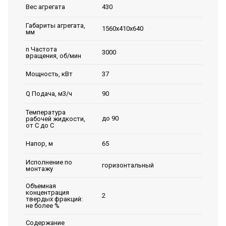
430
Вес агрегата
Габариты агрегата,
1560х410х640
мм
n Частота
3000
вращения, об/мин
37
Мощность, кВт
90
Q Подача, м3/ч
Температура
до 90
рабочей жидкости,
от С до С
65
Напор, м
Исполнение по
горизонтальный
монтажу
Объемная
концентрация
2
твердых фракций:
не более %
Содержание