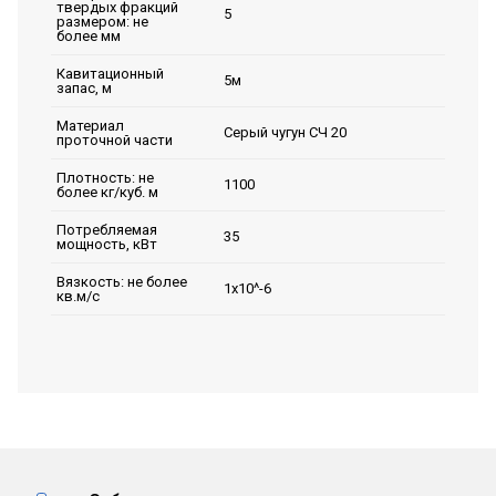
твердых фракций
5
размером: не
более мм
Кавитационный
5м
запас, м
Материал
Серый чугун СЧ 20
проточной части
Плотность: не
1100
более кг/куб. м
Потребляемая
35
мощность, кВт
Вязкость: не более
1х10^-6
кв.м/с