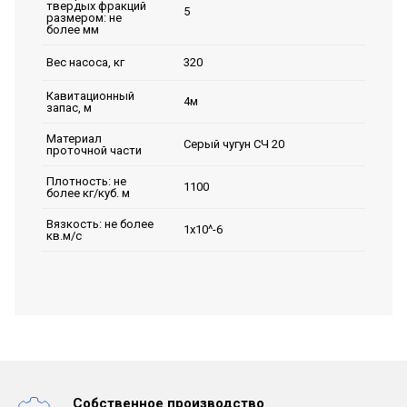
твердых фракций
5
размером: не
более мм
320
Вес насоса, кг
Кавитационный
4м
запас, м
Материал
Серый чугун СЧ 20
проточной части
Плотность: не
1100
более кг/куб. м
Вязкость: не более
1х10^-6
кв.м/с
Собственное производство