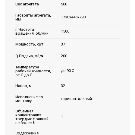
560
Вес агрегата
Габариты агрегата,
1730х445х790
мм
n Частота
1500
вращения, об/мин
37
Мощность, кВт
200
Q Подача, м3/ч
Температура
до 90 С
рабочей жидкости,
от С до С
32
Напор, м
Исполнение по
горизонтальный
монтажу
Объемная
концентрация
1
твердых фракций:
не более %
Содержание