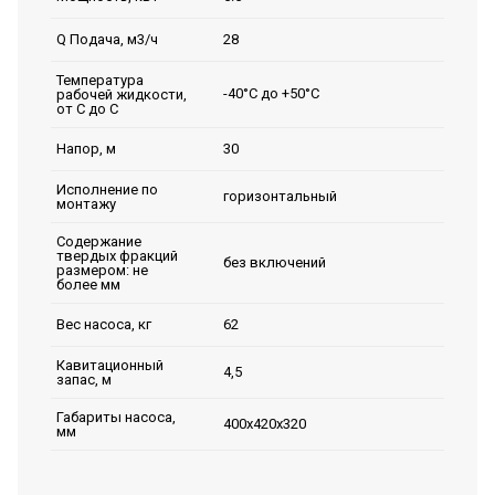
28
Q Подача, м3/ч
Температура
-40°С до +50°С
рабочей жидкости,
от С до С
30
Напор, м
Исполнение по
горизонтальный
монтажу
Содержание
твердых фракций
без включений
размером: не
более мм
62
Вес насоса, кг
Кавитационный
4,5
запас, м
Габариты насоса,
400х420х320
мм