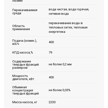
об/мин
вода чистая, вода горячая,
Перекачиваемая
среда
сетевая вода
перекачивание воды в
Область
тепловых сетях, тепловая
применения
энергетика
Подача (номин.),
400
м3/ч
79
КПД насоса,%
Содержание
не более 0,2 мм
твердых фракций
размером
Мощность
400
двигателя, кВт
Объемная
не более 0,05%
концентрация
твердых фракций
2230
Масса насоса, кг