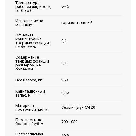
Температура
0-45
рабочей жидкости,
от С до С
Исполнение по
горизонтальный
монтажу
Объемная
концентрация
0,1
твердых фракций:
не более %
Содержание
твердых фракций
0,1
размером: не
более мм
259
Вес насоса, кг
Кавитационный
3,6м
запас, м
Материал
Серый чугун СЧ 20
проточной части
Плотность: не
700-1050
более кг/куб. м
Потребляемая
19,8