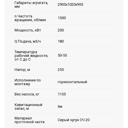
Габариты агрегата,
2905х1020х955
мм
n Частота
1500
вращения, об/мин
200
Мощность, кВт
180
Q Подача, м3/ч
Температура
50-55
рабочей жидкости,
от С до С
255
Напор, м
Исполнение по
горизонтальный
монтажу
1155
Вес насоса, кг
Кавитационный
6м
запас, м
Материал
Серый чугун СЧ 20
проточной части