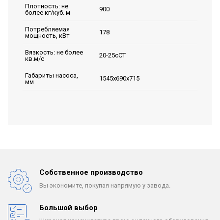
Плотность: не
900
более кг/куб. м
Потребляемая
178
мощность, кВт
Вязкость: не более
20-25сСТ
кв.м/с
Габариты насоса,
1545х690х715
мм
Собственное производство
Вы экономите, покупая
напрямую у завода.
Большой выбор