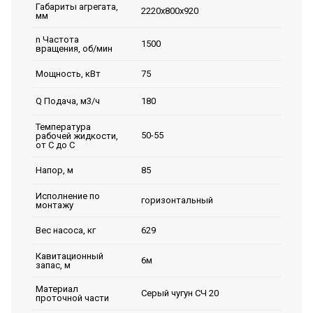
Габариты агрегата,
2220х800х920
мм
n Частота
1500
вращения, об/мин
75
Мощность, кВт
180
Q Подача, м3/ч
Температура
50-55
рабочей жидкости,
от С до С
85
Напор, м
Исполнение по
горизонтальный
монтажу
629
Вес насоса, кг
Кавитационный
6м
запас, м
Материал
Серый чугун СЧ 20
проточной части