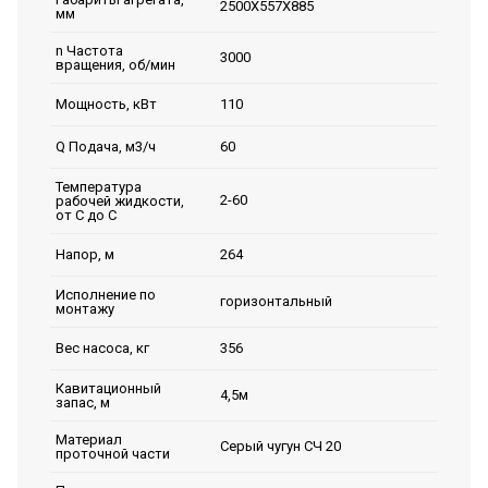
2500Х557Х885
мм
n Частота
3000
вращения, об/мин
110
Мощность, кВт
60
Q Подача, м3/ч
Температура
2-60
рабочей жидкости,
от С до С
264
Напор, м
Исполнение по
горизонтальный
монтажу
356
Вес насоса, кг
Кавитационный
4,5м
запас, м
Материал
Серый чугун СЧ 20
проточной части