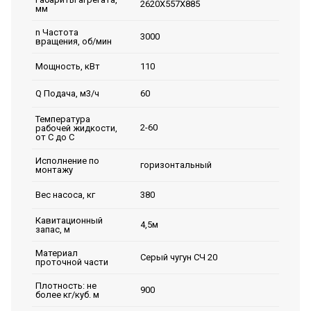
2620Х557Х885
мм
n Частота
3000
вращения, об/мин
110
Мощность, кВт
60
Q Подача, м3/ч
Температура
2-60
рабочей жидкости,
от С до С
Исполнение по
горизонтальный
монтажу
380
Вес насоса, кг
Кавитационный
4,5м
запас, м
Материал
Серый чугун СЧ 20
проточной части
Плотность: не
900
более кг/куб. м