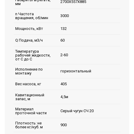
2700Х557Х885
мм
n Частота
3000
вращения, об/мин
132
Мощность, кВт
60
Q Подача, м3/ч
Температура
2-60
рабочей жидкости,
от С до С
Исполнение по
горизонтальный
монтажу
405
Вес насоса, кг
Кавитационный
4,5м
запас, м
Материал
Серый чугун СЧ 20
проточной части
Плотность: не
900
более кг/куб. м