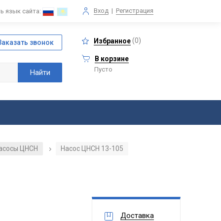
Вход
|
Регистрация
ь язык сайта:
(
0
)
Избранное
В корзине
Пусто
асосы ЦНСН
Насос ЦНСН 13-105
/
Доставка