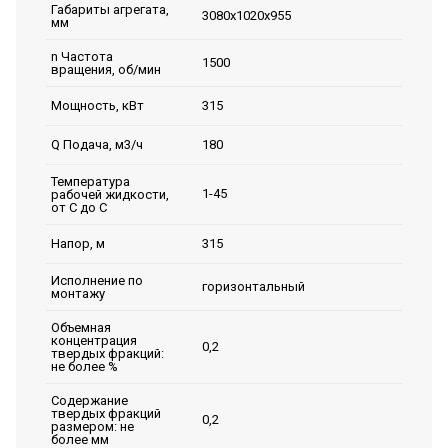
Габариты агрегата,
3080х1020х955
мм
n Частота
1500
вращения, об/мин
315
Мощность, кВт
180
Q Подача, м3/ч
Температура
1-45
рабочей жидкости,
от С до С
315
Напор, м
Исполнение по
горизонтальный
монтажу
Объемная
концентрация
0,2
твердых фракций:
не более %
Содержание
твердых фракций
0,2
размером: не
более мм