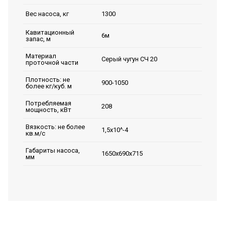
1300
Вес насоса, кг
Кавитационный
6м
запас, м
Материал
Серый чугун СЧ 20
проточной части
Плотность: не
900-1050
более кг/куб. м
Потребляемая
208
мощность, кВт
Вязкость: не более
1,5х10^-4
кв.м/с
Габариты насоса,
1650х690х715
мм