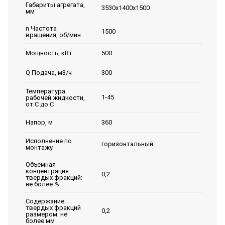
Габариты агрегата,
3530х1400х1500
мм
n Частота
1500
вращения, об/мин
500
Мощность, кВт
300
Q Подача, м3/ч
Температура
1-45
рабочей жидкости,
от С до С
360
Напор, м
Исполнение по
горизонтальный
монтажу
Объемная
концентрация
0,2
твердых фракций:
не более %
Содержание
твердых фракций
0,2
размером: не
более мм