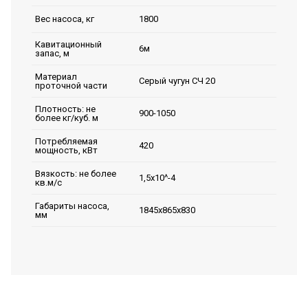
1800
Вес насоса, кг
Кавитационный
6м
запас, м
Материал
Серый чугун СЧ 20
проточной части
Плотность: не
900-1050
более кг/куб. м
Потребляемая
420
мощность, кВт
Вязкость: не более
1,5х10^-4
кв.м/с
Габариты насоса,
1845х865х830
мм