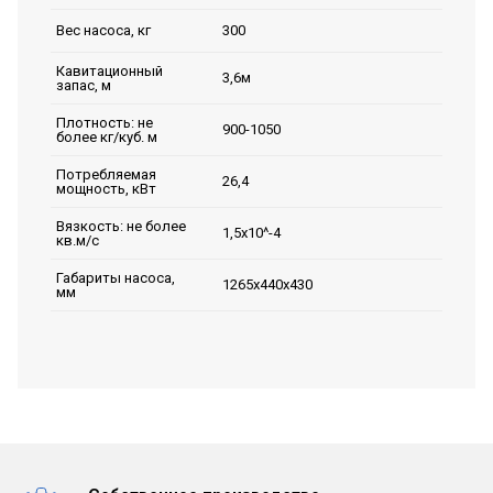
300
Вес насоса, кг
Кавитационный
3,6м
запас, м
Плотность: не
900-1050
более кг/куб. м
Потребляемая
26,4
мощность, кВт
Вязкость: не более
1,5х10^-4
кв.м/с
Габариты насоса,
1265х440х430
мм