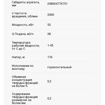
Габариты агрегата,
2085Х477Х751
мм
n Частота
3000
вращения, об/мин
55
Мощность, кВт
38
Q Подача, м3/ч
Температура
1-45
рабочей жидкости,
от С до С
176
Напор, м
Исполнение по
горизонтальный
монтажу
Объемная
концентрация
0,2
твердых фракций:
не более %
Содержание
твердых фракций
0,2
размером: не
более мм