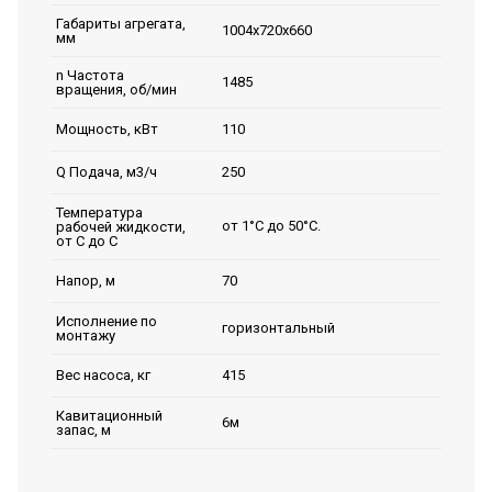
Габариты агрегата,
1004х720х660
мм
n Частота
1485
вращения, об/мин
110
Мощность, кВт
250
Q Подача, м3/ч
Температура
от 1°С до 50°С.
рабочей жидкости,
от С до С
70
Напор, м
Исполнение по
горизонтальный
монтажу
415
Вес насоса, кг
Кавитационный
6м
запас, м