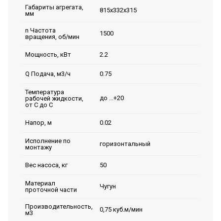
Габариты агрегата,
815х332х315
мм
n Частота
1500
вращения, об/мин
2.2
Мощность, кВт
0.75
Q Подача, м3/ч
Температура
до ...+20
рабочей жидкости,
от С до С
0.02
Напор, м
Исполнение по
горизонтальный
монтажу
50
Вес насоса, кг
Материал
Чугун
проточной части
Производительность,
0,75 куб.м/мин
м3