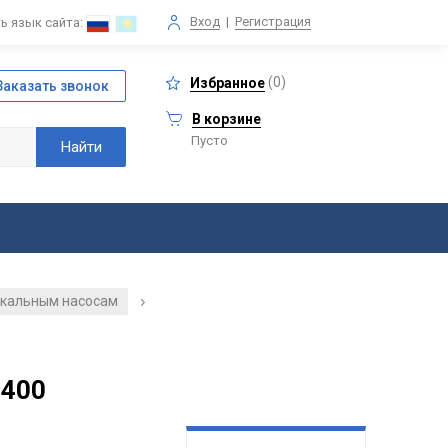
Вход
|
Регистрация
ь язык сайта:
(
0
)
Избранное
В корзине
Пусто
екальным насосам
/
-400