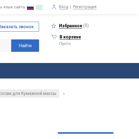
Вход
|
Регистрация
ь язык сайта:
(
0
)
Избранное
В корзине
Пусто
асосам для бумажной массы
/