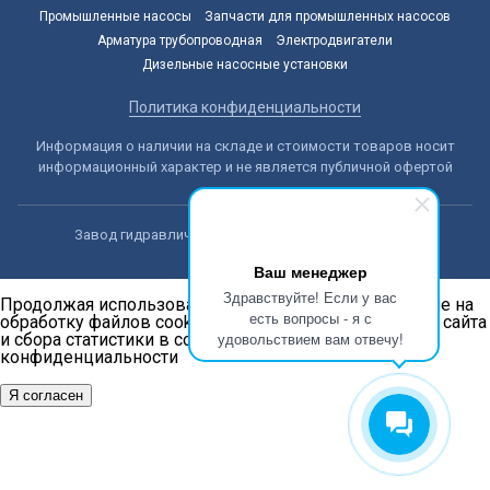
Промышленные насосы
Запчасти для промышленных насосов
Арматура трубопроводная
Электродвигатели
Дизельные насосные установки
Политика конфиденциальности
Информация о наличии на складе и стоимости товаров носит
информационный характер и не является публичной офертой
Завод гидравлических машин © 2014-2026, Астана
Ваш менеджер
Здравствуйте! Если у вас
Продолжая использовать наш сайт, вы даёте согласие на
есть вопросы - я с
обработку файлов cookie в целях функционирования сайта
удовольствием вам отвечу!
и сбора статистики в соответствии с
политикой
конфиденциальности
Я согласен