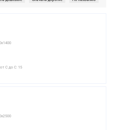
0х1400
от С до С:
15
0х2500