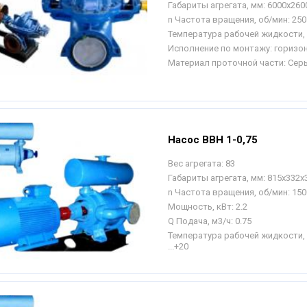
Габариты агрегата, мм:
6000х260
n Частота вращения, об/мин:
250
Температура рабочей жидкости, 
Исполнение по монтажу:
горизо
Материал проточной части:
Серы
Насос ВВН 1-0,75
Вес агрегата:
83
Габариты агрегата, мм:
815х332х
n Частота вращения, об/мин:
150
Мощность, кВт:
2.2
Q Подача, м3/ч:
0.75
Температура рабочей жидкости, 
...+20