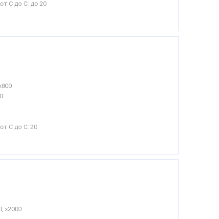
от С до С:
до 20
х800
0
от С до С:
20
, х2000