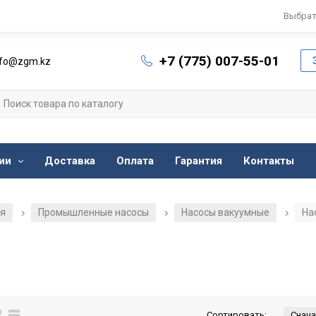
Выбрат
+7 (775) 007-55-01
nfo@zgm.kz
ии
Доставка
Оплата
Гарантия
Контакты
ия
Промышленные насосы
Насосы вакуумные
На
/
/
/
Сортировать: