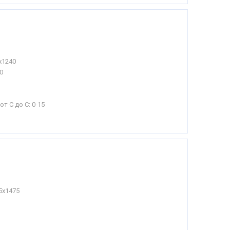
х1240
0
от С до С:
0-15
5х1475