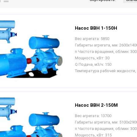
Насос ВВН 1-150Н
Вес агрегата:
5850
Габариты агрегата, мм:
2600х140
n Частота вращения, об/мин:
300
Мощность, кВт:
30
Q Подача, м3/ч:
150
Температура рабочей жидкости, 
Насос ВВН 2-150М
Вес агрегата:
13700
Габариты агрегата, мм:
5100х290
n Частота вращения, об/мин:
300
Мощность, кВт:
315