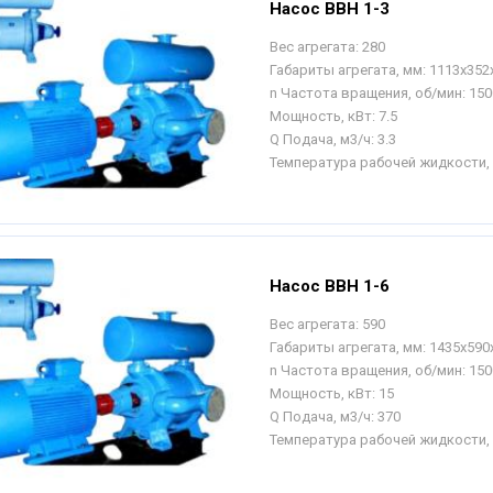
Насос ВВН 1-3
Вес агрегата:
280
Габариты агрегата, мм:
1113х352
n Частота вращения, об/мин:
150
Мощность, кВт:
7.5
Q Подача, м3/ч:
3.3
Температура рабочей жидкости, 
Насос ВВН 1-6
Вес агрегата:
590
Габариты агрегата, мм:
1435х590
n Частота вращения, об/мин:
150
Мощность, кВт:
15
Q Подача, м3/ч:
370
Температура рабочей жидкости, 