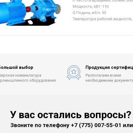
n Частота вращения, об/мин:
600
Мощность, кВт:
110
Q Подача, м3/ч:
53
Температура рабочей жидкости, 
Большой выбор
Продукция сертифиц
Широкая номенклатура
Располагаем всеми
промышленного оборудования.
необходимыми документа
У вас остались вопросы?
Звоните по телефону
+7 (775) 007-55-01
или