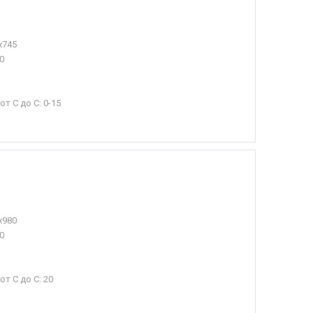
х745
0
от С до С:
0-15
х980
0
от С до С:
20