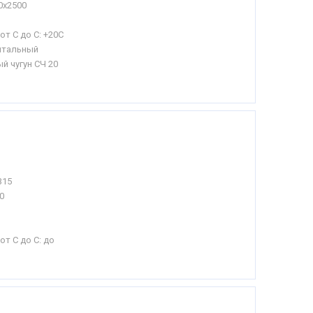
0х2500
от С до С:
+20С
нтальный
й чугун СЧ 20
315
0
от С до С:
до