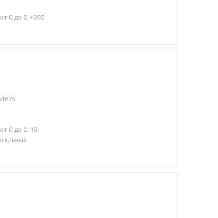
от С до С:
+20С
х1675
от С до С:
15
нтальный