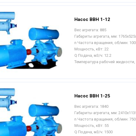
Насос ВВН 1-12
Вес агрегата:
885
Габариты агрегата, мм:
1765х525
n Частота вращения, об/мин:
100
Мощность, кВт:
22
Q Подача, м3/ч:
12.2
Температура рабочей жидкости, 
Насос ВВН 1-25
Вес агрегата:
1840
Габариты агрегата, мм:
2410х113
n Частота вращения, об/мин:
750
Мощность, кВт:
55
Q Подача, м3/ч:
1500