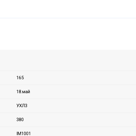
165
18.май
УХЛ3
380
IM1001