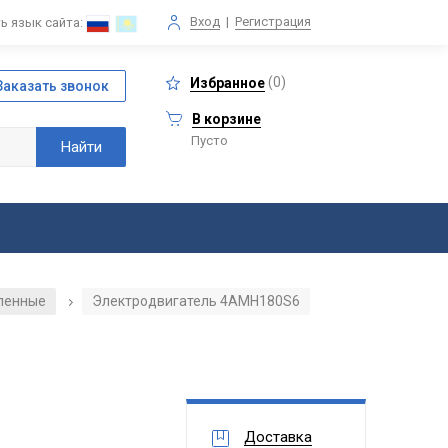
Вход
|
Регистрация
ь язык сайта:
(
0
)
Избранное
В корзине
Пусто
ленные
Электродвигатель 4АМН180S6
/
Доставка